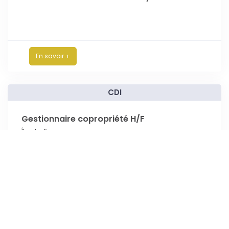
En savoir +
CDI
Gestionnaire copropriété H/F
Île-de-France
En savoir +
CDI