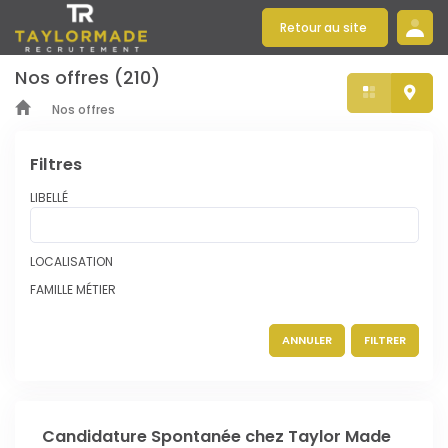
Se connecter
Retour au site
Retour au site
Nos offres
(210)
Nos offres
Filtres
LIBELLÉ
LOCALISATION
FAMILLE MÉTIER
ANNULER
FILTRER
Candidature Spontanée chez Taylor Made